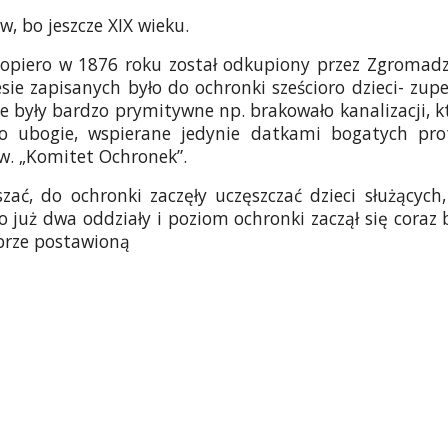
w, bo jeszcze XIX wieku.
opiero w 1876 roku został odkupiony przez Zgromadze
ie zapisanych było do ochronki sześcioro dzieci- zupe
e były bardzo prymitywne np. brakowało kanalizacji, 
o ubogie, wspierane jedynie datkami bogatych pro
w. „Komitet Ochronek”.
szać, do ochronki zaczęły uczęszczać dzieci służących,
już dwa oddziały i poziom ochronki zaczął się coraz b
obrze postawioną